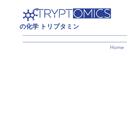
の
化学
トリプタミン
Home