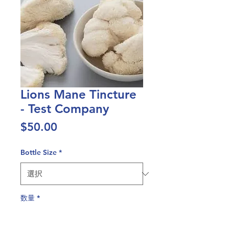
Lions Mane Tincture
- Test Company
価
$50.00
格
Bottle Size
*
数量
*