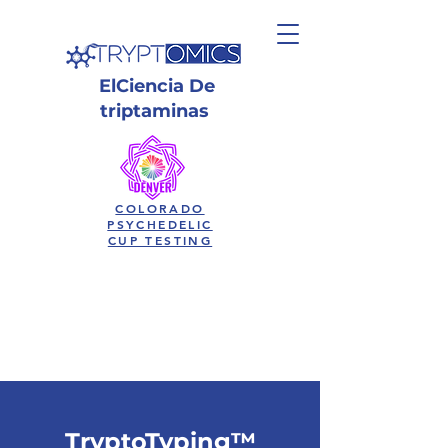
El
Ciencia
De
triptaminas
COLORADO
PSYCHEDELIC
CUP TESTING
TryptoTyping™